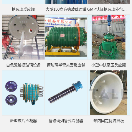
搪玻璃反应罐
大型150立方搪玻璃贮罐
GMP认证搪玻璃外包不锈钢
白色瓷釉搪玻璃设备
搪玻璃半管夹套反应釜
小型中试高压反应罐
新型碟片冷凝器
搪玻璃列管式冷凝器
罐内固定扰流挡板