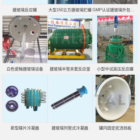
搪玻璃反应罐
大型150立方搪玻璃贮罐
GMP认证搪玻璃外包不锈钢
白色瓷釉搪玻璃设备
搪玻璃半管夹套反应釜
小型中试高压反应罐
新型碟片冷凝器
搪玻璃列管式冷凝器
罐内固定扰流挡板